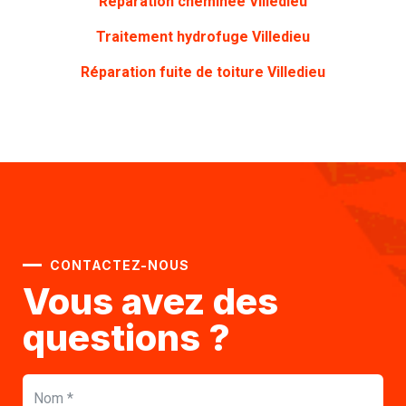
Réparation cheminée
Villedieu
Traitement hydrofuge
Villedieu
Réparation fuite de toiture
Villedieu
CONTACTEZ-NOUS
Vous avez des
questions ?