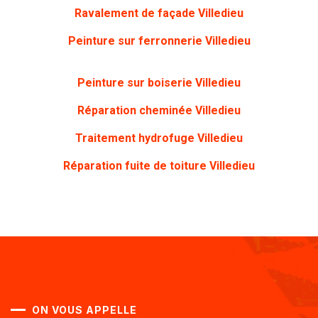
Ravalement de façade
Villedieu
Peinture sur ferronnerie
Villedieu
Peinture sur boiserie
Villedieu
Réparation cheminée
Villedieu
Traitement hydrofuge
Villedieu
Réparation fuite de toiture
Villedieu
ON VOUS APPELLE