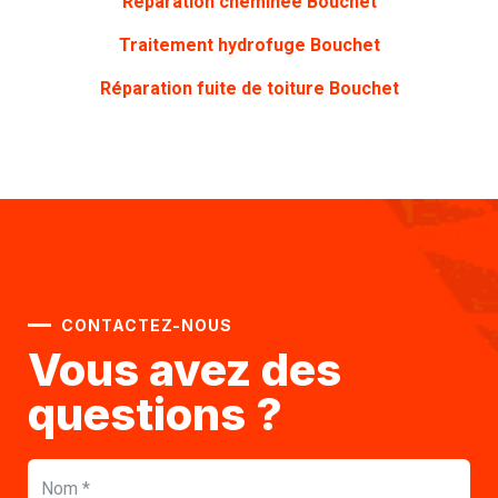
Réparation cheminée Bouchet
Traitement hydrofuge Bouchet
Réparation fuite de toiture Bouchet
CONTACTEZ-NOUS
Vous avez des
questions ?