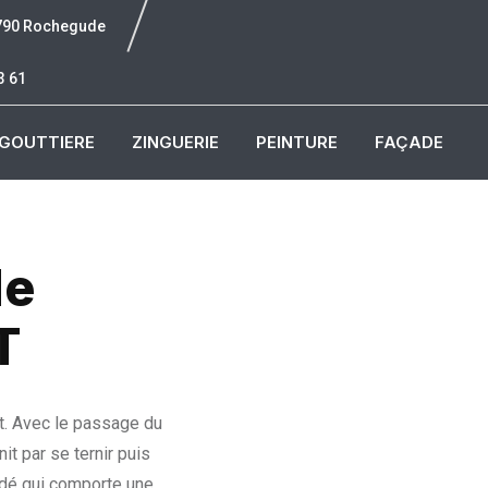
6790 Rochegude
3 61
GOUTTIERE
ZINGUERIE
PEINTURE
FAÇADE
de
T
nt. Avec le passage du
nit par se ternir puis
dé qui comporte une