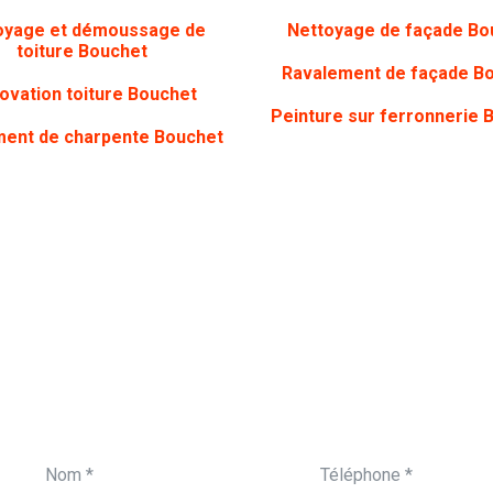
oyage et démoussage de
Nettoyage de façade Bo
toiture Bouchet
Ravalement de façade B
ovation toiture Bouchet
Peinture sur ferronnerie 
ment de charpente Bouchet
ON VOUS APPELLE
Vous souhaitez être 