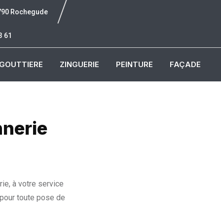
6790 Rochegude
3 61
GOUTTIERE
ZINGUERIE
PEINTURE
FAÇADE
nnerie
ie, à votre service
 pour toute pose de