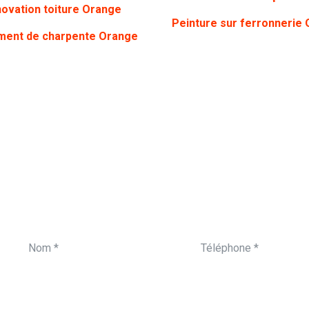
ovation toiture Orange
Peinture sur ferronnerie
ment de charpente Orange
ON VOUS APPELLE
Vous souhaitez être 