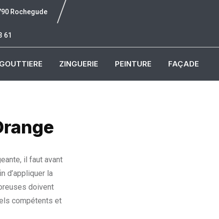
6790 Rochegude
3 61
GOUTTIERE
ZINGUERIE
PEINTURE
FAÇADE
 Orange
ante, il faut avant
n d’appliquer la
poreuses doivent
els compétents et