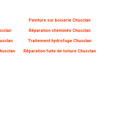
Peinture sur boiserie Chusclan
usclan
Réparation cheminée Chusclan
usclan
Traitement hydrofuge Chusclan
Chusclan
Réparation fuite de toiture Chusclan
rappelé ?