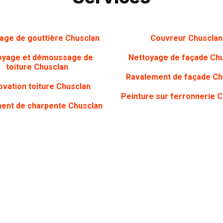
age de gouttière Chusclan
Couvreur Chusclan
oyage et démoussage de
Nettoyage de façade Ch
toiture Chusclan
Ravalement de façade Ch
vation toiture Chusclan
Peinture sur ferronnerie 
ment de charpente Chusclan
ON VOUS APPELLE
Vous souhaitez être 