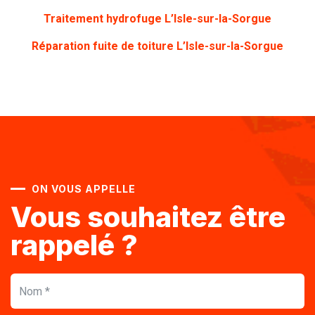
Traitement hydrofuge L’Isle-sur-la-Sorgue
Réparation fuite de toiture L’Isle-sur-la-Sorgue
ON VOUS APPELLE
Vous souhaitez être
rappelé ?