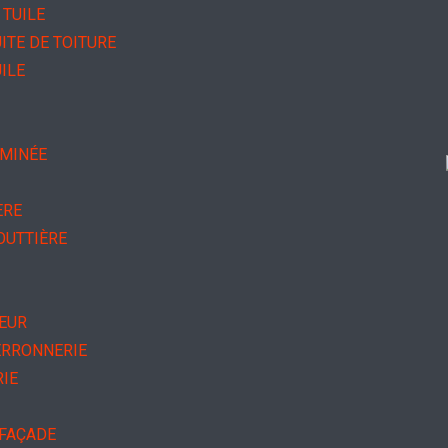
TUILE
ITE DE TOITURE
ILE
EMINÉE
ÈRE
OUTTIÈRE
IEUR
ERRONNERIE
RIE
 FAÇADE