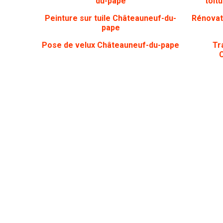
du-pape
toit
Peinture sur tuile Châteauneuf-du-
Rénovat
pape
Pose de velux Châteauneuf-du-pape
Tr