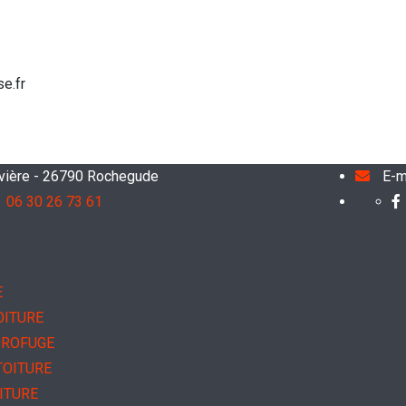
e.fr
avière - 26790 Rochegude
E-m
06 30 26 73 61
E
OITURE
DROFUGE
TOITURE
ITURE