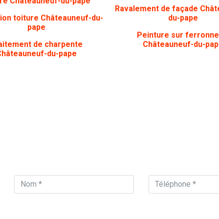
ure Châteauneuf-du-pape
Ravalement de façade Chât
ion toiture Châteauneuf-du-
du-pape
pape
Peinture sur ferronne
aitement de charpente
Châteauneuf-du-pap
Châteauneuf-du-pape
ON VOUS APPELLE
Vous souhaitez être 