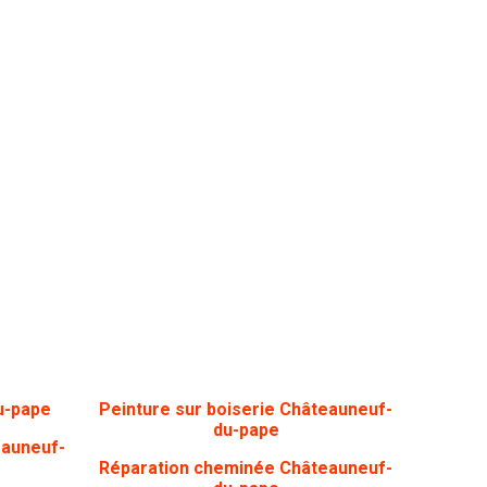
u-pape
Peinture sur boiserie Châteauneuf-
du-pape
eauneuf-
Réparation cheminée Châteauneuf-