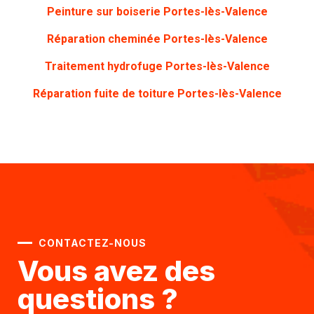
Peinture sur boiserie Portes-lès-Valence
Réparation cheminée Portes-lès-Valence
Traitement hydrofuge Portes-lès-Valence
Réparation fuite de toiture Portes-lès-Valence
CONTACTEZ-NOUS
Vous avez des
questions ?