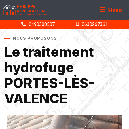
Menu
0490308507
0630267361
NOUS PROPOSONS
Le traitement
hydrofuge
PORTES-LÈS-
VALENCE