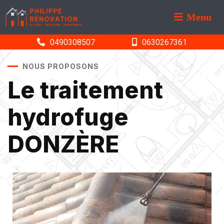
Menu
0490308507
0630267361
NOUS PROPOSONS
Le traitement
hydrofuge
DONZÈRE