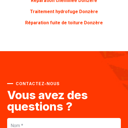
Réparation cheminée Donzère
Traitement hydrofuge Donzère
Réparation fuite de toiture Donzère
CONTACTEZ-NOUS
Vous avez des
questions ?