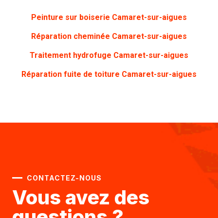
Peinture sur boiserie
Camaret-sur-aigues
Réparation cheminée Camaret-sur-aigues
Traitement hydrofuge Camaret-sur-aigues
Réparation fuite de toiture Camaret-sur-aigues
CONTACTEZ-NOUS
Vous avez des
questions ?