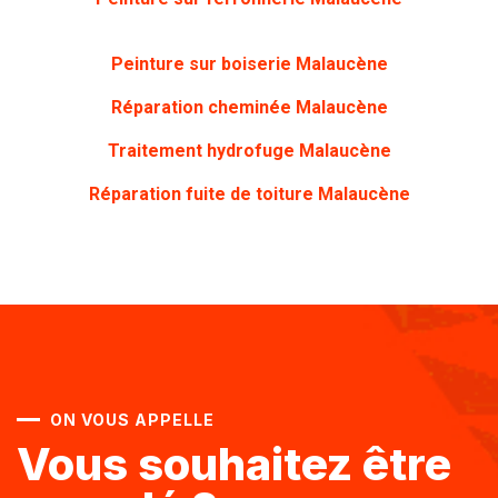
Peinture sur boiserie
Malaucène
Réparation cheminée Malaucène
Traitement hydrofuge Malaucène
Réparation fuite de toiture Malaucène
ON VOUS APPELLE
Vous souhaitez être