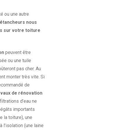
té ou une autre
-étancheurs nous
s sur votre toiture
son
peuvent être
sée ou une tuile
ûteront pas cher. Au
vent monter très vite. Si
t recommandé de
avaux de rénovation
filtrations d’eau ne
dégâts importants
la toiture), une
l’isolation (une laine