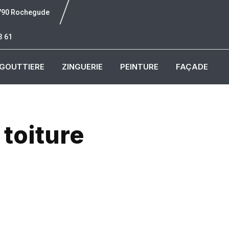
6790 Rochegude
3 61
GOUTTIERE
ZINGUERIE
PEINTURE
FAÇADE
 toiture
u