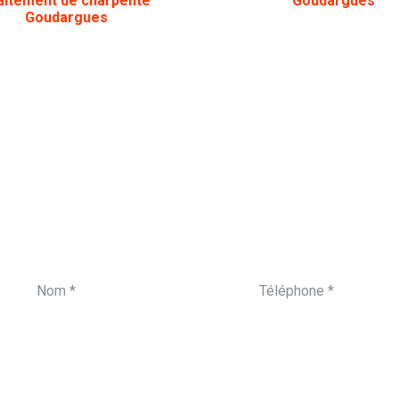
aitement de charpente
Goudargues
Goudargues
ON VOUS APPELLE
Vous souhaitez être 