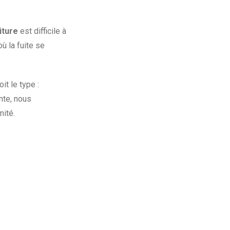
iture
est difficile à
où la fuite se
it le type :
nte, nous
nité.