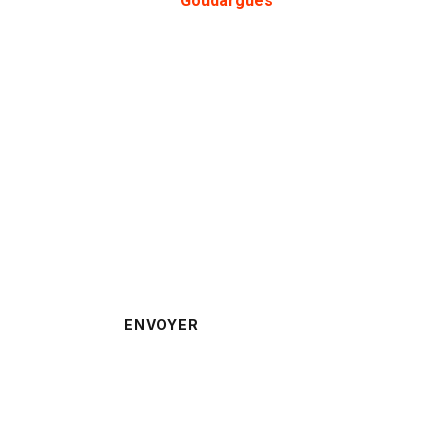
Goudargues
rappelé ?
ENVOYER