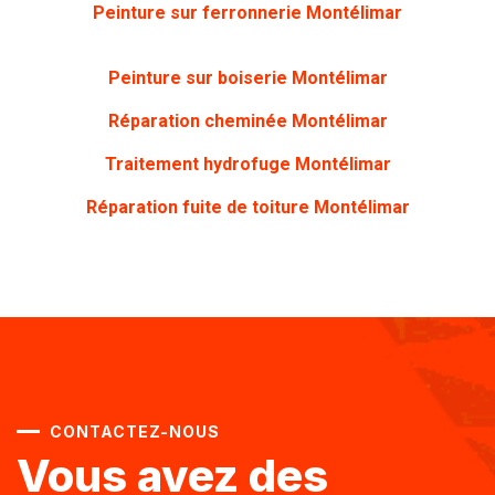
Peinture sur ferronnerie Montélimar
Peinture sur boiserie Montélimar
Réparation cheminée Montélimar
Traitement hydrofuge Montélimar
Réparation fuite de toiture Montélimar
CONTACTEZ-NOUS
Vous avez des