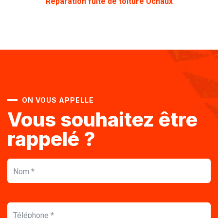
Réparation fuite de toiture
Uchaux
ON VOUS APPELLE
Vous souhaitez être
rappelé ?