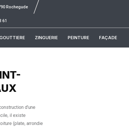
6790 Rochegude
3 61
GOUTTIERE
ZINGUERIE
PEINTURE
FAÇADE
AINT-
AUX
 construction d’une
ile, il existe
iture (plate, arrondie