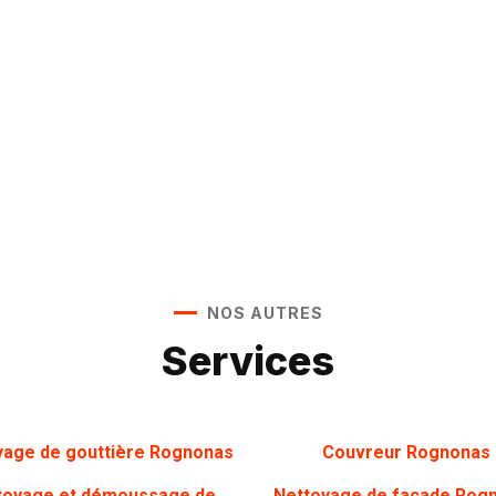
NOS AUTRES
Services
yage de gouttière Rognonas
Couvreur Rognonas
toyage et démoussage de
Nettoyage de façade Rog