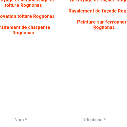
toiture Rognonas
Ravalement de façade Ro
ovation toiture Rognonas
Peinture sur ferronner
raitement de charpente
Rognonas
Rognonas
ON VOUS APPELLE
Vous souhaitez être 