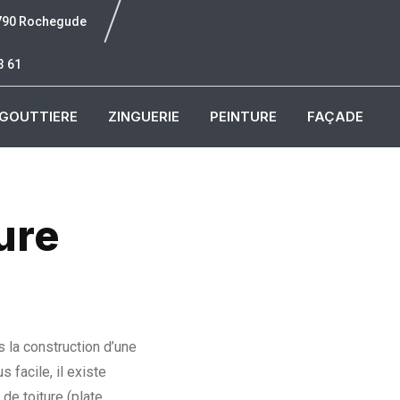
6790 Rochegude
3 61
GOUTTIERE
ZINGUERIE
PEINTURE
FAÇADE
ure
s la construction d’une
 facile, il existe
de toiture (plate,