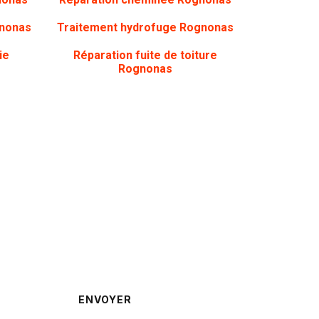
gnonas
Traitement hydrofuge Rognonas
ie
Réparation fuite de toiture
Rognonas
rappelé ?
ENVOYER