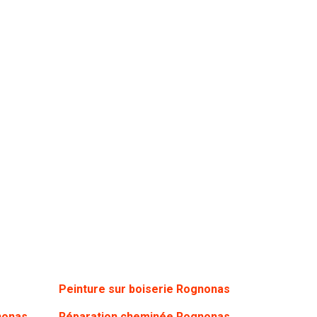
Peinture sur boiserie Rognonas
nonas
Réparation cheminée Rognonas