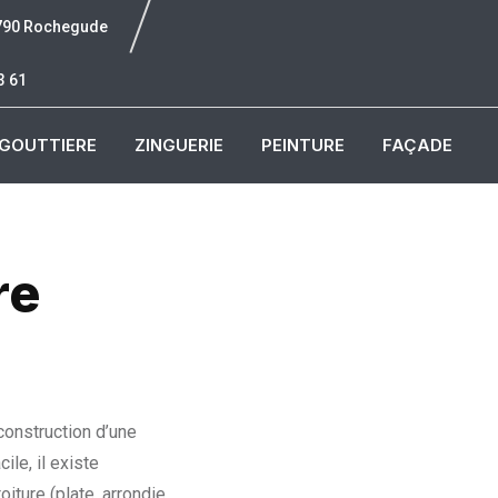
6790 Rochegude
3 61
GOUTTIERE
ZINGUERIE
PEINTURE
FAÇADE
re
 construction d’une
ile, il existe
iture (plate, arrondie