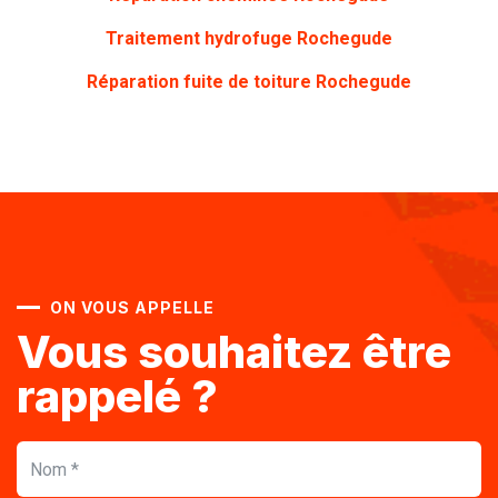
Traitement hydrofuge Rochegude
Réparation fuite de toiture Rochegude
ON VOUS APPELLE
Vous souhaitez être
rappelé ?