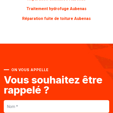
Traitement hydrofuge Aubenas
Réparation fuite de toiture Aubenas
ON VOUS APPELLE
Vous souhaitez être
rappelé ?