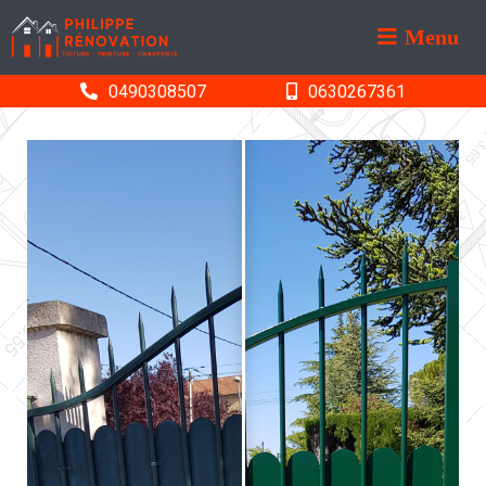
Menu
0490308507
0630267361