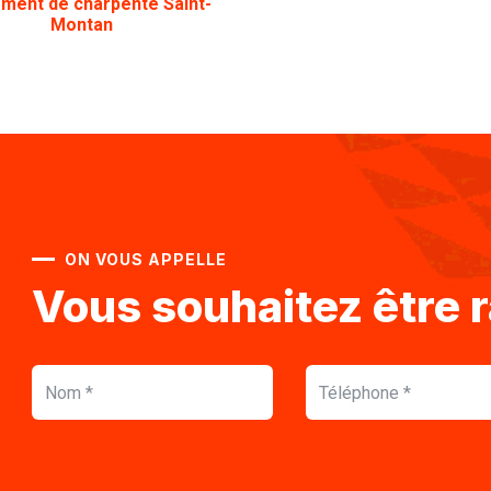
ement de charpente
Saint-
Montan
ON VOUS APPELLE
Vous souhaitez être 