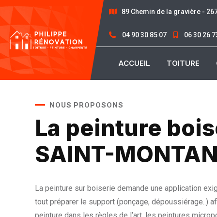
89 Chemin de la gravière - 2
04 90 30 85 07
06 30 26 7
ACCUEIL
TOITURE
NOUS PROPOSONS
La peinture bois
SAINT-MONTA
La peinture sur boiserie demande une application exige
tout préparer le support (ponçage, dépoussiérage..) afi
peinture dans les règles de l’art, les peintures micro