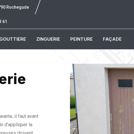
6790 Rochegude
3 61
GOUTTIERE
ZINGUERIE
PEINTURE
FAÇADE
erie
N
ante, il faut avant
n d’appliquer la
poreuses doivent