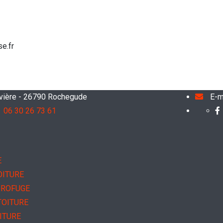
e.fr
avière - 26790 Rochegude
E-m
06 30 26 73 61
E
OITURE
DROFUGE
TOITURE
ITURE