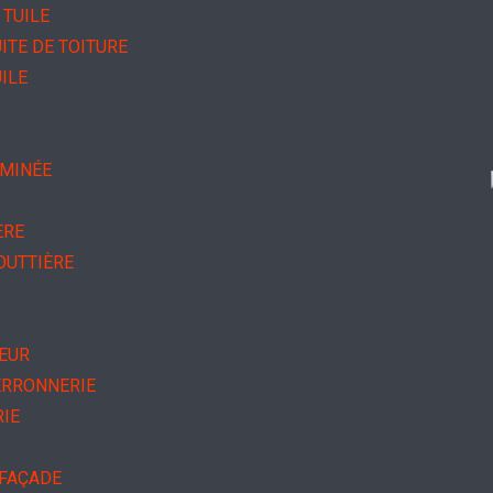
TUILE
ITE DE TOITURE
ILE
EMINÉE
ÈRE
OUTTIÈRE
IEUR
ERRONNERIE
RIE
 FAÇADE