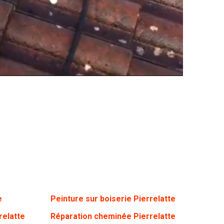
e
Peinture sur boiserie Pierrelatte
relatte
Réparation cheminée Pierrelatte