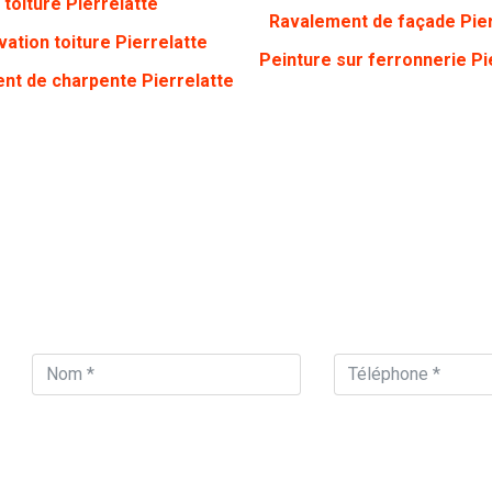
toiture Pierrelatte
Ravalement de façade Pier
ation toiture Pierrelatte
Peinture sur ferronnerie Pi
nt de charpente Pierrelatte
ON VOUS APPELLE
Vous souhaitez être 