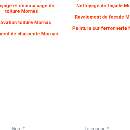
oyage et démoussage de
Nettoyage de façade
Mo
toiture Mornas
Ravalement de façade M
ovation toiture
Mornas
Peinture sur ferronnerie
ment de charpente
Mornas
ON VOUS APPELLE
Vous souhaitez être 