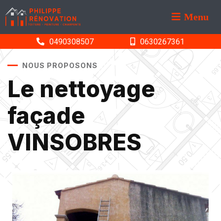
Menu
0490308507
0630267361
NOUS PROPOSONS
Le nettoyage
façade
VINSOBRES