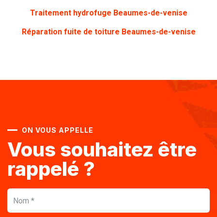
Traitement hydrofuge Beaumes-de-venise
Réparation fuite de toiture Beaumes-de-venise
ON VOUS APPELLE
Vous souhaitez être
rappelé ?