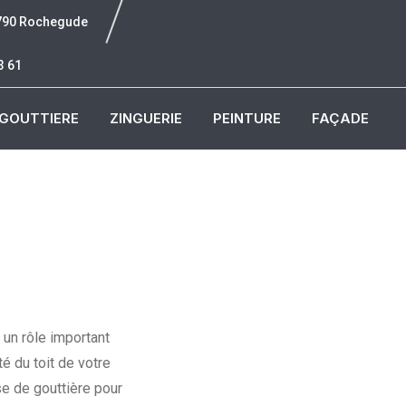
6790 Rochegude
3 61
GOUTTIERE
ZINGUERIE
PEINTURE
FAÇADE
t un rôle important
é du toit de votre
se de gouttière pour