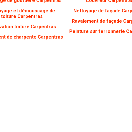
ge de gouttière Carpentras
Couvreur Carpentra
oyage et démoussage de
Nettoyage de façade Car
toiture Carpentras
Ravalement de façade Car
ation toiture Carpentras
Peinture sur ferronnerie C
nt de charpente Carpentras
CONTACTEZ-NOUS
Vous avez des questi