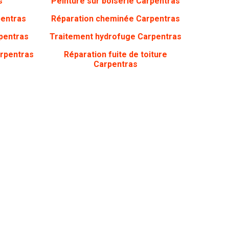
s
Peinture sur boiserie Carpentras
pentras
Réparation cheminée Carpentras
pentras
Traitement hydrofuge Carpentras
arpentras
Réparation fuite de toiture
Carpentras
ons ?