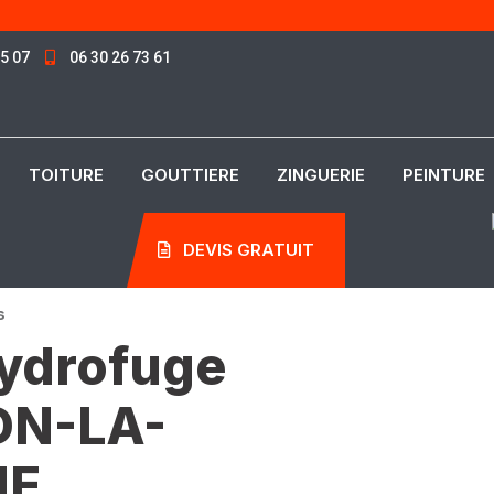
85 07
06 30 26 73 61
TOITURE
GOUTTIERE
ZINGUERIE
PEINTURE
DEVIS GRATUIT
s
hydrofuge
ON-LA-
NE