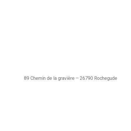
89 Chemin de la gravière – 26790 Rochegude
Nos horaires
Lundi:
08H00 - 19H45
Mardi:
08H00 - 19H45